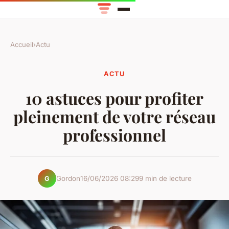
Accueil
›
Actu
ACTU
10 astuces pour profiter
pleinement de votre réseau
professionnel
Gordon
16/06/2026 08:29
9 min de lecture
G