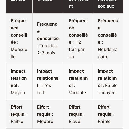
nt
sociaux
Fréque
Fréquen
Fréquenc
Fréquenc
nce
ce
e
e
conseill
conseillé
conseillé
conseillée
ée
:
e
: 1-2
e
:
: Tous les
Mensue
fois par
Hebdoma
2-3 mois
lle
an
daire
Impact
Impact
Impact
Impact
relation
relationne
relationn
relationn
nel
:
l
: Très
el
:
el
: Faible
Moyen
fort
Variable
à moyen
Effort
Effort
Effort
Effort
requis
:
requis
:
requis
:
requis
:
Faible
Modéré
Élevé
Faible