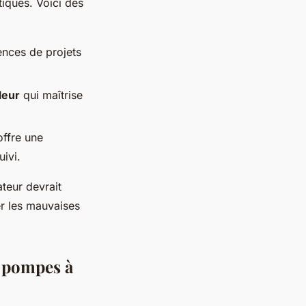
iques. Voici des
ences de projets
leur
qui maîtrise
offre une
uivi.
ateur devrait
er les mauvaises
e pompes à