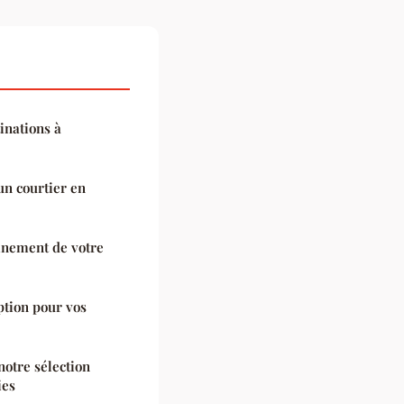
tinations à
un courtier en
einement de votre
ption pour vos
notre sélection
ies