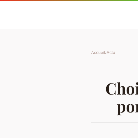
Accueil
›
Actu
Choi
po