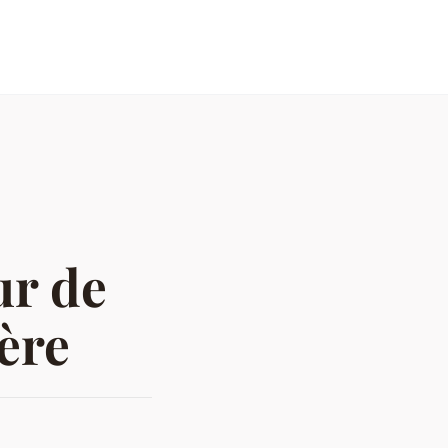
ur de
ère