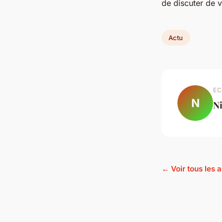
de discuter de 
Actu
EC
N
Ni
← Voir tous les a