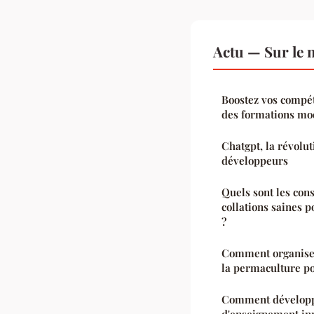
Actu — Sur le 
Boostez vos compé
des formations mo
Chatgpt, la révolu
développeurs
Quels sont les con
collations saines 
?
Comment organiser 
la permaculture po
Comment développe
d'enseignement in