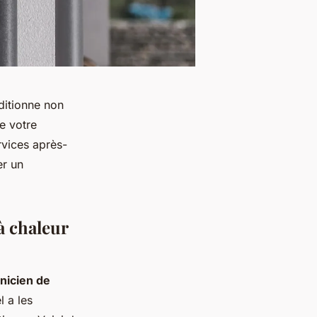
ditionne non
e votre
rvices après-
er un
à chaleur
nicien de
l a les