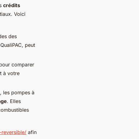
es
crédits
tiaux. Voici
ides des
 QualiPAC, peut
pour comparer
t à votre
, les pompes à
age
. Elles
combustibles
-reversible/
afin