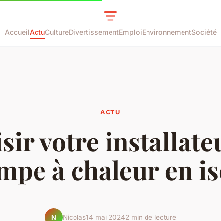
Accueil
Actu
Culture
Divertissement
Emploi
Environnement
Société
ACTU
sir votre installate
mpe à chaleur en is
Nicolas
14 mai 2024
2 min de lecture
N