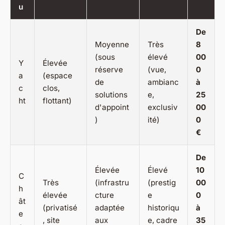
u
De
Moyenne
Très
8
(sous
élevé
00
Y
Élevée
réserve
(vue,
0
a
(espace
de
ambianc
à
c
clos,
solutions
e,
25
ht
flottant)
d'appoint
exclusiv
00
)
ité)
0
€
De
Élevée
Élevé
10
C
Très
(infrastru
(prestig
00
h
élevée
cture
e
0
ât
(privatisé
adaptée
historiqu
à
e
, site
aux
e, cadre
35