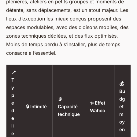
plénières, ateliers en petits groupes et moments de
détente, sans déplacements, est un atout majeur. Les
lieux d’exception les mieux conçus proposent des
espaces modulables, avec des cloisons mobiles, des
zones techniques dédiées, et des flux optimisés.
Moins de temps perdu à s’installer, plus de temps
consacré à l’essentiel.
📍
T
💰
y
Bu
p
📡
dg
e
✨ Effet
🔒 Intimité
Capacité
et
d
Wahoo
technique
m
e
oy
li
en
e