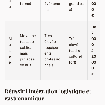
a
fermé)
événeme
grandios
00
u
nts)
e)
0
€
De
7
Moyenne
Très
M
Très
00
(espace
élevée
u
élevé
0
public,
(équipem
s
(cadre
à
mais
ents
é
culturel
20
privatisé
professio
e
fort)
00
de nuit)
nnels)
0
€
Réussir l'intégration logistique et
gastronomique