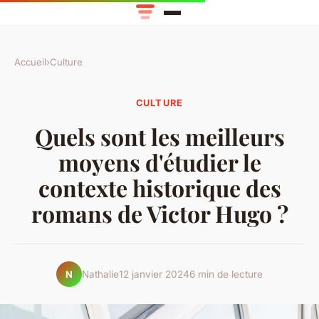
Accueil
›
Culture
CULTURE
Quels sont les meilleurs
moyens d'étudier le
contexte historique des
romans de Victor Hugo ?
Nathalie
12 janvier 2024
6 min de lecture
N