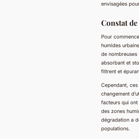
envisagées pour 
Constat de
Pour commencer,
humides urbaines
de nombreuses f
absorbant et sto
filtrent et épura
Cependant, ces z
changement d’uti
facteurs qui ont
des zones humid
dégradation a de
populations.