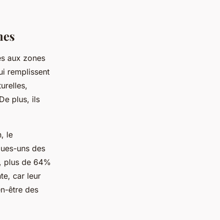
nes
és aux zones
ui remplissent
urelles,
De plus, ils
, le
ques-uns des
le, plus de 64%
e, car leur
en-être des