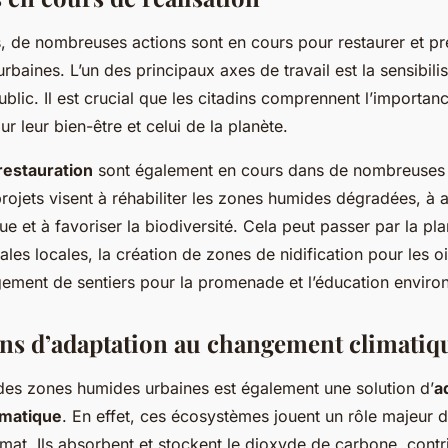
s, de nombreuses actions sont en cours pour restaurer et pr
baines. L’un des principaux axes de travail est la sensibilis
ublic. Il est crucial que les citadins comprennent l’importan
 leur bien-être et celui de la planète.
restauration
sont également en cours dans de nombreuses v
ojets visent à réhabiliter les zones humides dégradées, à a
ue et à favoriser la biodiversité. Cela peut passer par la pla
les locales, la création de zones de nidification pour les 
ement de sentiers pour la promenade et l’éducation enviro
ons d’adaptation au changement climatiq
 des zones humides urbaines est également une solution d’
a
imatique
. En effet, ces écosystèmes jouent un rôle majeur d
imat. Ils absorbent et stockent le dioxyde de carbone, contri