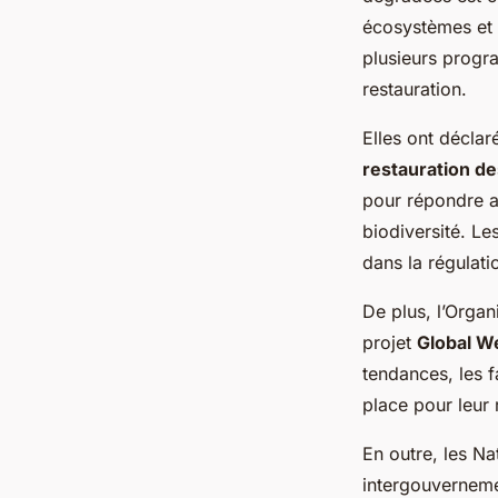
écosystèmes et d
plusieurs progra
restauration.
Elles ont décla
restauration d
pour répondre a
biodiversité. L
dans la régulati
De plus, l’Organi
projet
Global W
tendances, les f
place pour leur 
En outre, les N
intergouvernemen