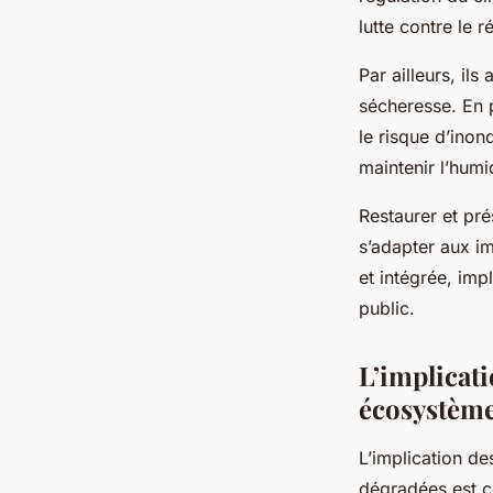
lutte contre le 
Par ailleurs, il
sécheresse. En p
le risque d’inon
maintenir l’humid
Restaurer et pr
s’adapter aux i
et intégrée, imp
public.
L’implicati
écosystèm
L’implication d
dégradées est c