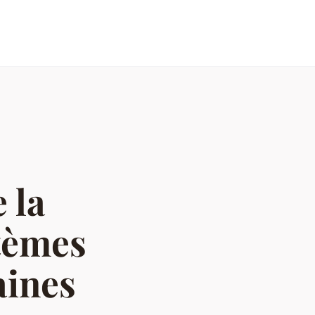
 la
tèmes
aines