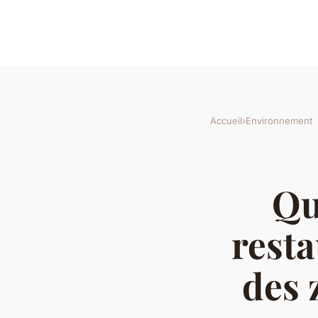
Accueil
›
Environnement
Qu
rest
des 