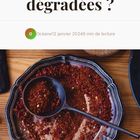
dégradées ?
Océane
12 janvier 2024
6 min de lecture
O