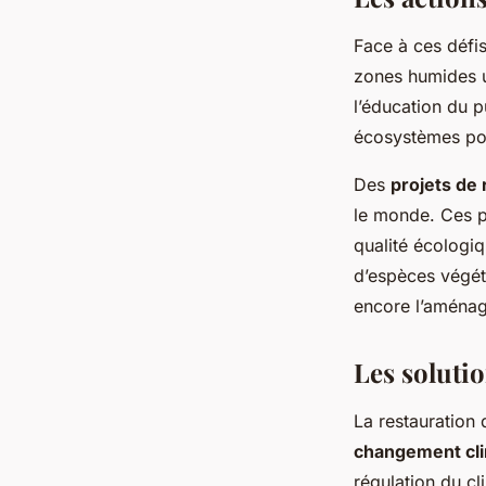
Face à ces défi
zones humides ur
l’éducation du p
écosystèmes pour
Des
projets de 
le monde. Ces pr
qualité écologiq
d’espèces végéta
encore l’aménag
Les soluti
La restauration
changement cl
régulation du cl