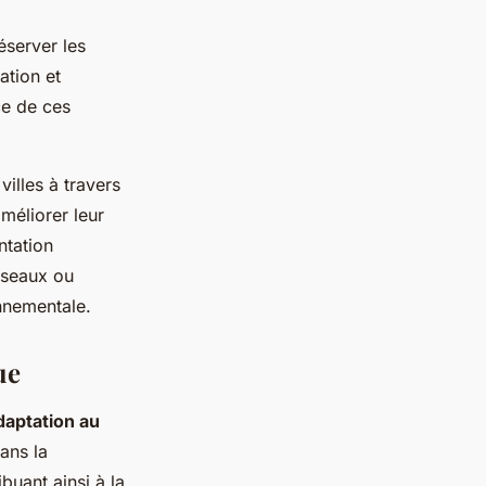
éserver les
ation et
ce de ces
illes à travers
méliorer leur
ntation
oiseaux ou
nnementale.
ue
daptation au
ans la
buant ainsi à la