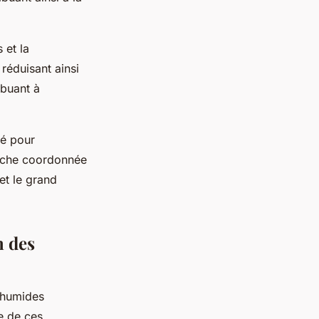
 et la
 réduisant ainsi
ibuant à
lé pour
roche coordonnée
et le grand
n des
 humides
e de ces