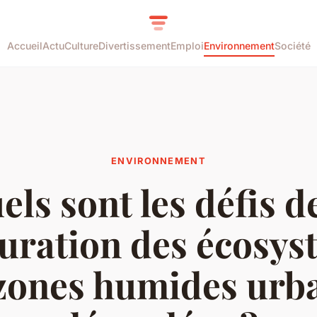
Accueil
Actu
Culture
Divertissement
Emploi
Environnement
Société
ENVIRONNEMENT
els sont les défis de
auration des écosys
zones humides urb