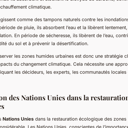
réchauffement climatique.
s agissent comme des tampons naturels contre les inondations
ériode de pluie, ils absorbent l’eau et la libèrent lentement,
dation. En période de sécheresse, ils libèrent de l’eau, contr
ité du sol et à prévenir la désertification.
éserver les zones humides urbaines est donc une stratégie c
mpacts du changement climatique. Cela nécessite une app
liquant les décideurs, les experts, les communautés locales 
on des Nations Unies dans la restauratio
es
es
Nations Unies
dans la restauration écologique des zones
onsidérable. Les Nations Unies, conscientes de l’importanc