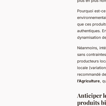
plus en plus nom
Pourquoi est-ce
environnemental 
que ces produits
authentiques. En
dynamisation des
Néanmoins, inté
sans contraintes
producteurs loca
locale (variation
recommandé de s
l’Agriculture
, q
Anticiper 
produits b