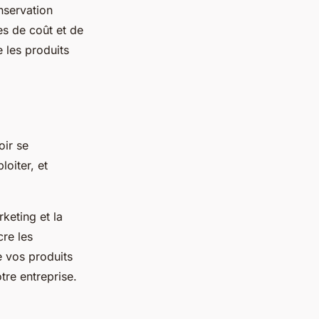
nservation
es de coût et de
e les produits
oir se
loiter, et
keting et la
cre les
e vos produits
tre entreprise.