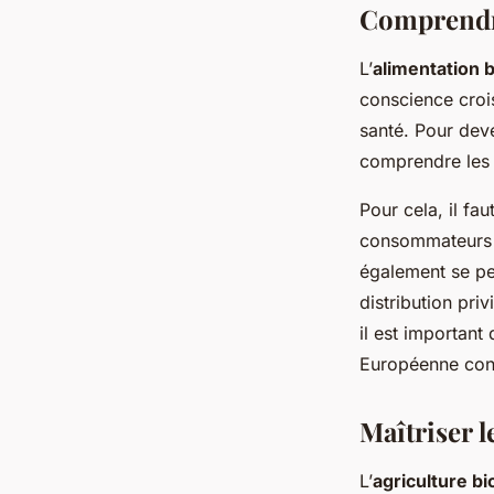
Comprendre
L’
alimentation b
conscience croi
santé. Pour deve
comprendre les
Pour cela, il fa
consommateurs de
également se pen
distribution priv
il est important
Européenne conce
Maîtriser l
L’
agriculture bi