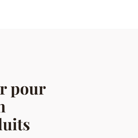
er pour
n
uits