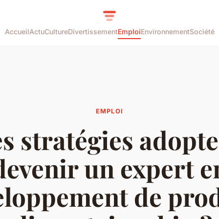
Accueil
Actu
Culture
Divertissement
Emploi
Environnement
Société
EMPLOI
s stratégies adopt
devenir un expert e
eloppement de prod